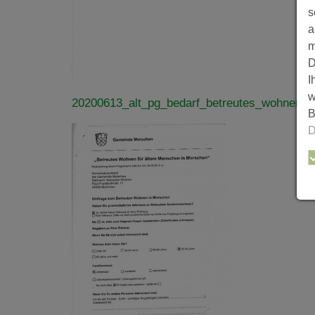
s
a
m
D
I
w
20200613_alt_pg_bedarf_betreutes_wohnen.p
B
D