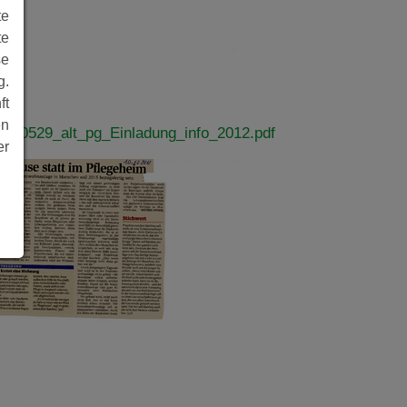
te
te
se
g.
ft
en
0200529_alt_pg_Einladung_info_2012.pdf
er