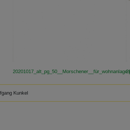
20201017_alt_pg_50__Morschener__für_wohnanlage.
2
fgang Kunkel