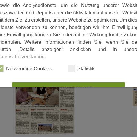
owie die Analysedienste, um die Nutzung unserer Websi
uszuwerten und Reports über die Aktivitäten auf unserer Websi
it dem Ziel zu erstellen, unsere Website zu optimieren. Um die
ienste verwenden zu können, benötigen wir ihre Einwilligun
hre Einwilligung können Sie jederzeit mit Wirkung für die Zukun
iderrufen. Weitere Informationen finden Sie, wenn Sie d
df
2200613_alt_pg_betr_wohnen.pdf
2
utton „Details anzeigen“ anklicken und in unser
atenschutzerklärung
.
Notwendige Cookies
Statistik
ALLES AUSWÄHLEN
ABLEHNEN
SPEICHERN
Details anzeigen