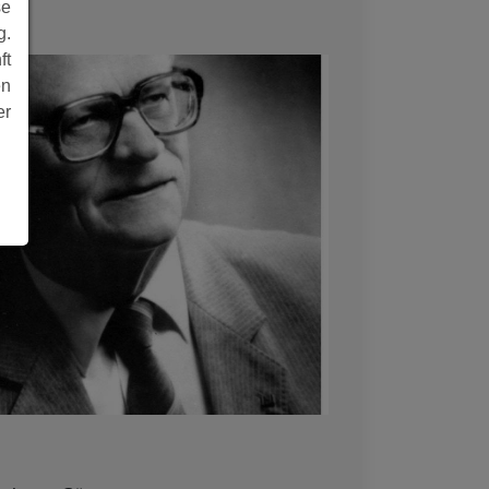
se
g.
ft
en
er