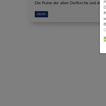
m
Die Ruine der alten Dorfkirche und die al
D
I
MEHR
w
B
D