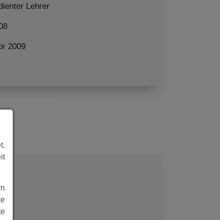
dienter Lehrer
08
or 2009
t.
it
rn
te
te
nn