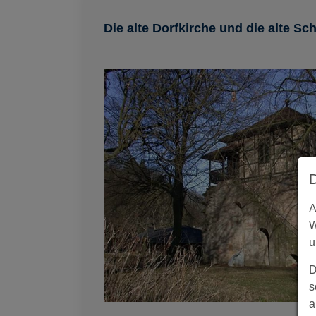
Die alte Dorfkirche und die alte Sc
A
W
u
D
s
a