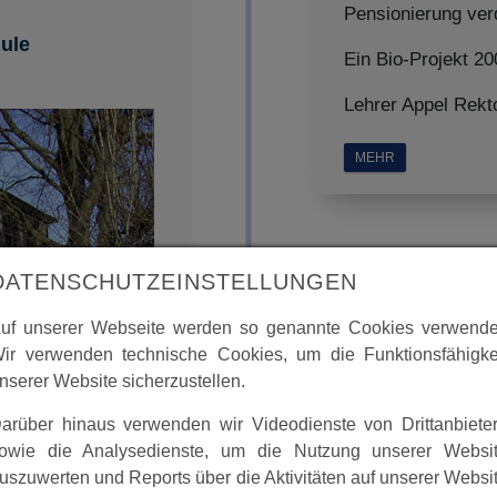
Pensionierung ver
hule
Ein Bio-Projekt 20
Lehrer Appel Rekt
MEHR
DATENSCHUTZEINSTELLUNGEN
uf unserer Webseite werden so genannte Cookies verwende
ir verwenden technische Cookies, um die Funktionsfähigke
1981
nserer Website sicherzustellen.
arüber hinaus verwenden wir Videodienste von Drittanbiete
owie die Analysedienste, um die Nutzung unserer Websi
uszuwerten und Reports über die Aktivitäten auf unserer Websi
Waltari Bergma