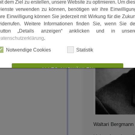
it dem Ziel zu erstellen, unsere Website zu optimieren. Um die
te Schule.,.
ienste verwenden zu können, benötigen wir ihre Einwilligun
hre Einwilligung können Sie jederzeit mit Wirkung für die Zukun
iderrufen. Weitere Informationen finden Sie, wenn Sie d
utton „Details anzeigen“ anklicken und in unser
atenschutzerklärung
.
Notwendige Cookies
Statistik
ALLES AUSWÄHLEN
ABLEHNEN
SPEICHERN
Details anzeigen
Impressum
|
Datenschutz
Waltari Bergmann