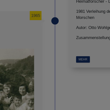
Heimatforscher - 
1981 Verleihung d
1965
Morschen
Autor: Otto Wohlg
Zusammenstellung:
MEHR