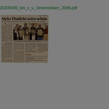
Details anzeigen
20200309_bin_v_v_Vereinsleben_2006.pdf
Impressum
|
Datenschutz